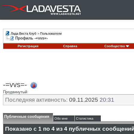
Лада Веста Клуб
>
Пользователи
Профиль -=vvs=-
Регистрация
Справка
Сообщество
-=vvs=-
Продвинутый
Последняя активность:
09.11.2025
20:31
Публичные сообщения
Обо мне
Статистика
Показано с 1 по
4
из
4
публичных сообщени