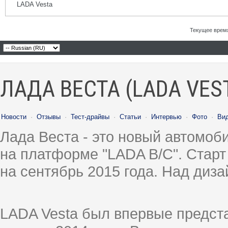
LADA Vesta
Текущее врем
ЛАДА ВЕСТА (LADA VES
Новости
·
Отзывы
·
Тест-драйвы
·
Статьи
·
Интервью
·
Фото
·
Ви
Лада Веста - это новый автомо
на платформе "LADA B/C". Старт
на сентябрь 2015 года. Над диз
LADA Vesta был впервые предст