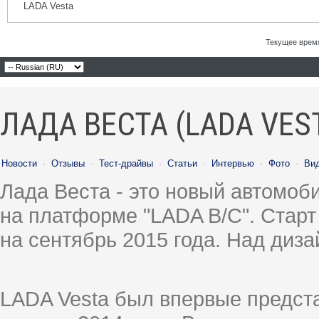
LADA Vesta
Текущее врем
ЛАДА ВЕСТА (LADA VES
Новости
·
Отзывы
·
Тест-драйвы
·
Статьи
·
Интервью
·
Фото
·
Ви
Лада Веста - это новый автомо
на платформе "LADA B/C". Старт
на сентябрь 2015 года. Над диз
LADA Vesta был впервые предст