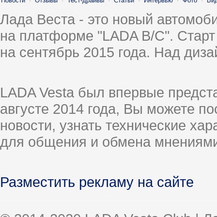
Новости
·
Отзывы
·
Тест-драйвы
·
Статьи
·
Интервью
·
Фото
·
Ви
Лада Веста - это новый автомо
на платформе "LADA B/C". Старт
на сентябрь 2015 года. Над диз
LADA Vesta был впервые предст
августе 2014 года, Вы можете п
новости, узнать технические ха
для общения и обмена мнениями
Разместить рекламу на сайте