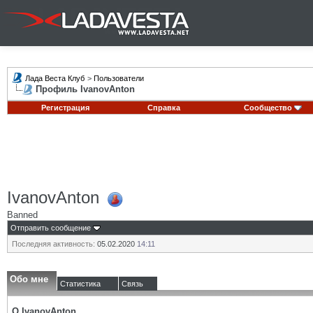
Лада Веста Клуб
>
Пользователи
Профиль IvanovAnton
Регистрация
Справка
Сообщество
IvanovAnton
Banned
Отправить сообщение
Последняя активность:
05.02.2020
14:11
Обо мне
Статистика
Связь
О IvanovAnton