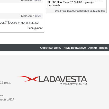
PLUTOSHA
Timur87
Vald62
zymrojer
Евгений62
Эта страница была посещена
30,343
раз
13.04.2017
10:25
лось?Просто у меня так же.
Весь диалог
Обратная связь
-
Лада Веста Клуб
-
Архив
-
Вверх
15 года.
та,
новой LADA