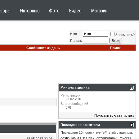
бзоры
Интервью
Фото
Видео
Магазин
Имя
Запомнить?
Пароль
Сообщения за день
Поиск
Мини-статистика
Регистрация
23.02.2016
Всего сообщений
378
Показать всю статистику
Последние посетители
Последние 10 посетителя(ей) этой страницы:
destin
klauss
les.nick
obzorkormov
Pavel90
18.05.2017
22:06