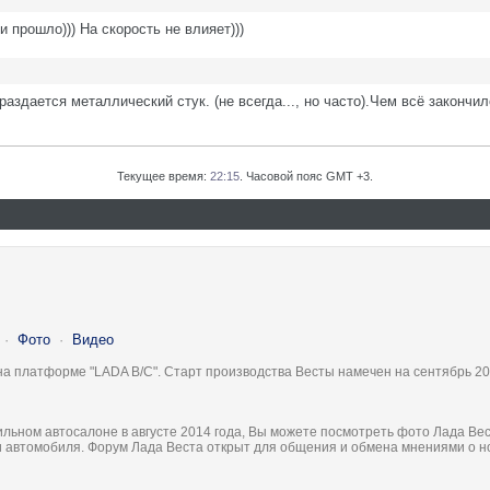
 прошло))) На скорость не влияет)))
раздается металлический стук. (не всегда..., но часто).Чем всё закончи
Текущее время:
22:15
. Часовой пояс GMT +3.
·
Фото
·
Видео
на платформе "LADA B/C". Старт производства Весты намечен на сентябрь 20
льном автосалоне в августе 2014 года, Вы можете посмотреть фото Лада Вес
ки автомобиля. Форум Лада Веста открыт для общения и обмена мнениями о 