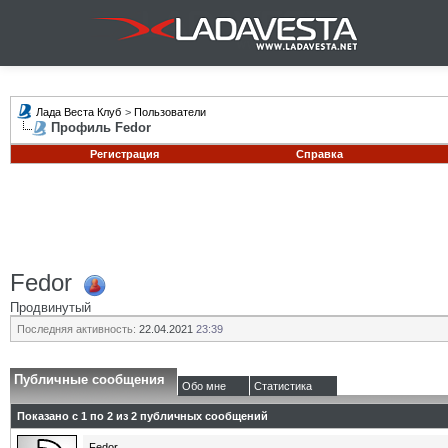
Лада Веста Клуб
>
Пользователи
Профиль Fedor
Регистрация
Справка
Fedor
Продвинутый
Последняя активность:
22.04.2021
23:39
Публичные сообщения
Обо мне
Статистика
Показано с 1 по
2
из
2
публичных сообщений
Fedor