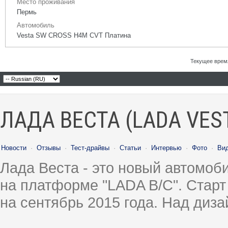
Место проживания
Пермь
Автомобиль
Vesta SW CROSS H4M CVT Платина
Текущее врем
ЛАДА ВЕСТА (LADA VES
Новости
·
Отзывы
·
Тест-драйвы
·
Статьи
·
Интервью
·
Фото
·
Ви
Лада Веста - это новый автомо
на платформе "LADA B/C". Старт
на сентябрь 2015 года. Над диз