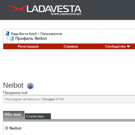
Лада Веста Клуб
>
Пользователи
Профиль Neibot
Регистрация
Справка
Сообщество
Neibot
Продвинутый
Последняя активность:
Сегодня
07:04
Обо мне
Статистика
О Neibot