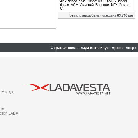
AlexRiabov
calk
Dimon903
GAMER
kindel
tiguan
АОН
Дмитрий_Воронеж
МГК
Роман
С
Эта страница была посещена
63,740
раз
Обратная связь
-
Лада Веста Клуб
-
Архив
-
Вверх
15 года.
та,
новой LADA