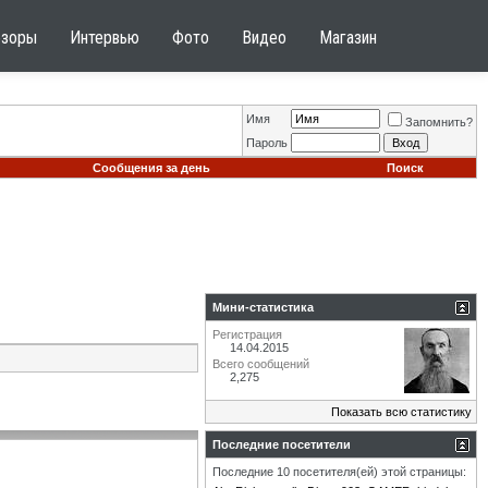
бзоры
Интервью
Фото
Видео
Магазин
Имя
Запомнить?
Пароль
Сообщения за день
Поиск
Мини-статистика
Регистрация
14.04.2015
Всего сообщений
2,275
Показать всю статистику
Последние посетители
Последние 10 посетителя(ей) этой страницы: