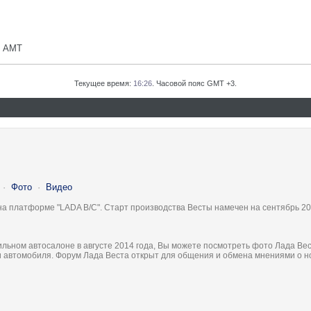
М АМТ
Текущее время:
16:26
. Часовой пояс GMT +3.
·
Фото
·
Видео
на платформе "LADA B/C". Старт производства Весты намечен на сентябрь 20
льном автосалоне в августе 2014 года, Вы можете посмотреть фото Лада Вес
ки автомобиля. Форум Лада Веста открыт для общения и обмена мнениями о 