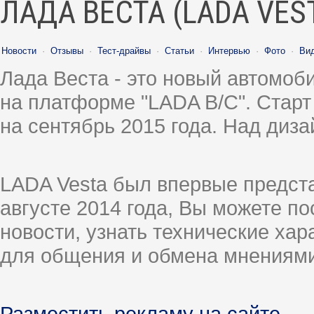
ЛАДА ВЕСТА (LADA VES
Новости
·
Отзывы
·
Тест-драйвы
·
Статьи
·
Интервью
·
Фото
·
Ви
Лада Веста - это новый автомо
на платформе "LADA B/C". Старт
на сентябрь 2015 года. Над диз
LADA Vesta был впервые предст
августе 2014 года, Вы можете п
новости, узнать технические ха
для общения и обмена мнениями
Разместить рекламу на сайте