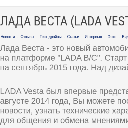
ЛАДА ВЕСТА (LADA VES
Новости
·
Отзывы
·
Тест-драйвы
·
Статьи
·
Интервью
·
Фото
·
Ви
Лада Веста - это новый автомо
на платформе "LADA B/C". Старт
на сентябрь 2015 года. Над диз
LADA Vesta был впервые предст
августе 2014 года, Вы можете п
новости, узнать технические ха
для общения и обмена мнениями