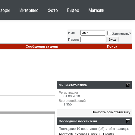
бзоры
Интервью
Фото
Видео
Магазин
Имя
Запомнить?
Пароль
Сообщения за день
Поиск
Мини-статистика
Регистрация
01.09.2018
Всего сообщений
1,955
Показать всю статистику
Последние посетители
Последние 10 посетителя(ей) этой страницы:
Andrey96
exzopass
grek63
Oleg08