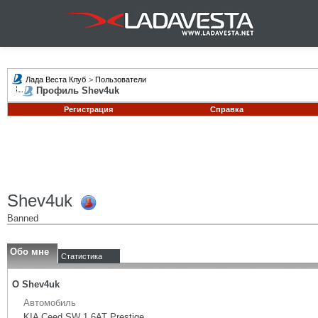
Лада Веста Клуб
>
Пользователи
Профиль Shev4uk
Регистрация
Справка
Shev4uk
Banned
Обо мне
Статистика
О Shev4uk
Автомобиль
KIA Ceed SW 1,6AT Prestige