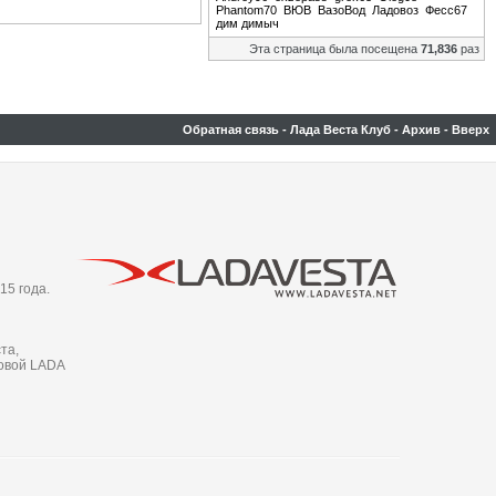
Phantom70
ВЮВ
ВазоВод
Ладовоз
Фесс67
дим димыч
Эта страница была посещена
71,836
раз
Обратная связь
-
Лада Веста Клуб
-
Архив
-
Вверх
15 года.
та,
новой LADA