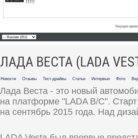
!!!!!
Текущее врем
ЛАДА ВЕСТА (LADA VES
Новости
·
Отзывы
·
Тест-драйвы
·
Статьи
·
Интервью
·
Фото
·
Ви
Лада Веста - это новый автомо
на платформе "LADA B/C". Старт
на сентябрь 2015 года. Над диз
LADA Vesta был впервые предст