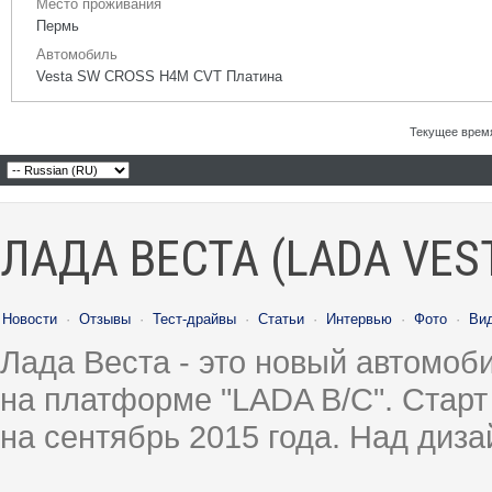
Место проживания
Пермь
Автомобиль
Vesta SW CROSS H4M CVT Платина
Текущее врем
ЛАДА ВЕСТА (LADA VES
Новости
·
Отзывы
·
Тест-драйвы
·
Статьи
·
Интервью
·
Фото
·
Ви
Лада Веста - это новый автомо
на платформе "LADA B/C". Старт
на сентябрь 2015 года. Над диз