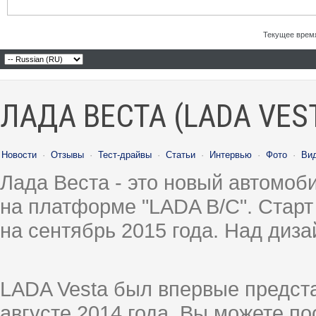
Текущее врем
ЛАДА ВЕСТА (LADA VES
Новости
·
Отзывы
·
Тест-драйвы
·
Статьи
·
Интервью
·
Фото
·
Ви
Лада Веста - это новый автомо
на платформе "LADA B/C". Старт
на сентябрь 2015 года. Над диз
LADA Vesta был впервые предст
августе 2014 года, Вы можете п