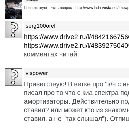
Приветствую . Есть вопрос :
http://www.lada-vesta.net/show
serg100orel
https://www.drive2.ru/l/484216675
https://www.drive2.ru/l/483927504
комментах читай
vispower
Приветствую! В ветке про "з/ч с 
писал про то что с киа спектра п
амортизаторы. Действительно по
ставил? или может кто из знаком
ставил, а не "так слышал"). Отпи