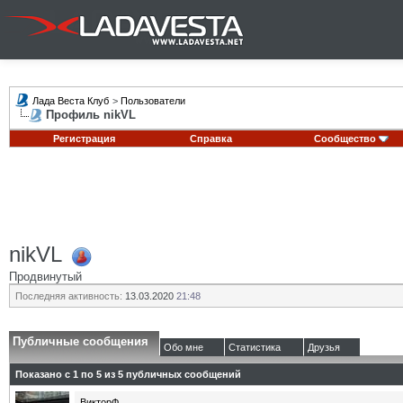
Лада Веста Клуб
>
Пользователи
Профиль nikVL
Регистрация
Справка
Сообщество
nikVL
Продвинутый
Последняя активность:
13.03.2020
21:48
Публичные сообщения
Обо мне
Статистика
Друзья
Показано с 1 по
5
из
5
публичных сообщений
ВикторФ