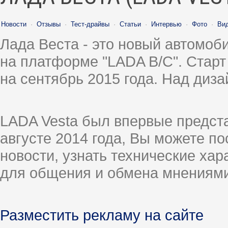
Новости
·
Отзывы
·
Тест-драйвы
·
Статьи
·
Интервью
·
Фото
·
Ви
Лада Веста - это новый автомо
на платформе "LADA B/C". Старт
на сентябрь 2015 года. Над диз
LADA Vesta был впервые предст
августе 2014 года, Вы можете п
новости, узнать технические ха
для общения и обмена мнениями
Разместить рекламу на сайте