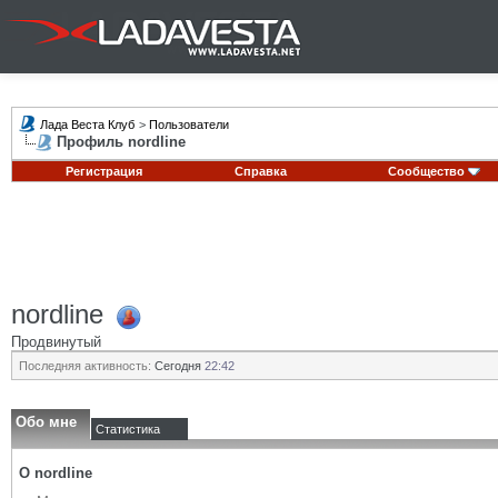
Лада Веста Клуб
>
Пользователи
Профиль nordline
Регистрация
Справка
Сообщество
nordline
Продвинутый
Последняя активность:
Сегодня
22:42
Обо мне
Статистика
О nordline