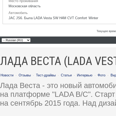
Место проживания
Московская область
Автомобиль
JAC JS6. Была LADA Vesta SW H4M CVT Comfort Winter
Текущее врем
ЛАДА ВЕСТА (LADA VES
Новости
·
Отзывы
·
Тест-драйвы
·
Статьи
·
Интервью
·
Фото
·
Ви
Лада Веста - это новый автомо
на платформе "LADA B/C". Старт
на сентябрь 2015 года. Над диз