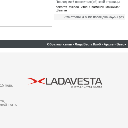
Последние 6 посетителя(ей) этой страницы:
bokareff
micado
VitusD
Каменск
Максим48
Шептун
Эта страница была посещена
25,201
раз
Обратная связь
-
Лада Веста Клуб
-
Архив
-
Вверх
15 года.
та,
новой LADA