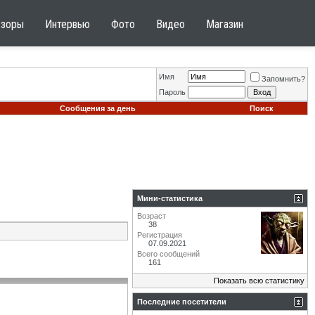
бзоры
Интервью
Фото
Видео
Магазин
Имя
Запомнить?
Пароль
Сообщения за день
Поиск
Мини-статистика
Возраст
38
Регистрация
07.09.2021
Всего сообщений
161
Показать всю статистику
Последние посетители