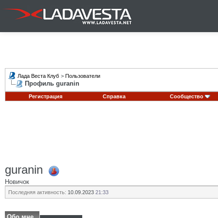
Лада Веста Клуб
>
Пользователи
Профиль guranin
Регистрация
Справка
Сообщество
guranin
Новичок
Последняя активность:
10.09.2023
21:33
Обо мне