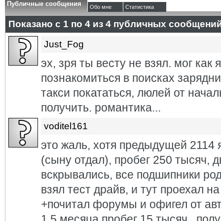
Публичные сообщения
Обо мне
Статистика
Показано с 1 по
4
из
4
публичных сообщени
Just_Fog
эх, зря ты весту не взял. мог как 
познакомиться в поисках зарядни
такси покататься, люлей от начал
получить. романтика...
voditel161
это жаль, хотя предыдущей 2114 
(сыну отдал), пробег 250 тысяч, 
вскрывались, все подшипники род
взял тест драйв, и тут проехал н
+почитал форумы и офигел от авт
1,5 месяца пробег 15 тысяч...по