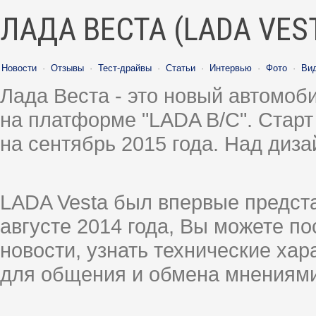
ЛАДА ВЕСТА (LADA VES
Новости
·
Отзывы
·
Тест-драйвы
·
Статьи
·
Интервью
·
Фото
·
Ви
Лада Веста - это новый автомо
на платформе "LADA B/C". Старт
на сентябрь 2015 года. Над диз
LADA Vesta был впервые предст
августе 2014 года, Вы можете п
новости, узнать технические ха
для общения и обмена мнениями