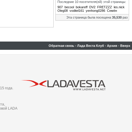
Последние 10 посетителя(ей) этой страницы:
907
becool
bokareff
DV2
FRETZZZ
les.nick
Oleg08
voditel161
yenhong0286
Семён
Эта страница была посещена
35,530
раз
Обратная связь
-
Лада Веста Клуб
-
Архив
-
Вверх
15 года.
та,
новой LADA