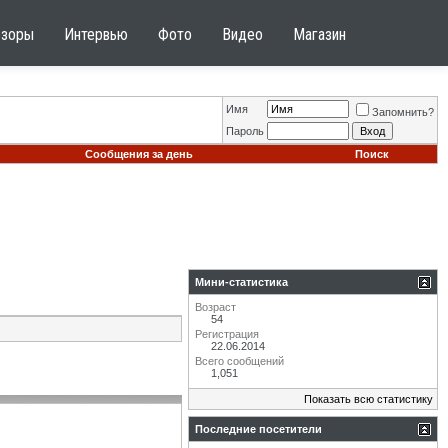
бзоры
Интервью
Фото
Видео
Магазин
Имя
Запомнить?
Пароль
Сообщения за день
Поиск
Мини-статистика
Возраст
54
Регистрация
22.06.2014
Всего сообщений
1,051
Показать всю статистику
Последние посетители