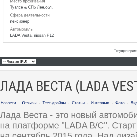
Место проживания
Туапсе & СПб Лен.обл.
Сфера деятельности
пенсионер
Автомобиль
LADA Vesta, nissan P12
Текущее врем
ЛАДА ВЕСТА (LADA VES
Новости
·
Отзывы
·
Тест-драйвы
·
Статьи
·
Интервью
·
Фото
·
Ви
Лада Веста - это новый автомо
на платформе "LADA B/C". Старт
на сентябрь 2015 года. Над диз