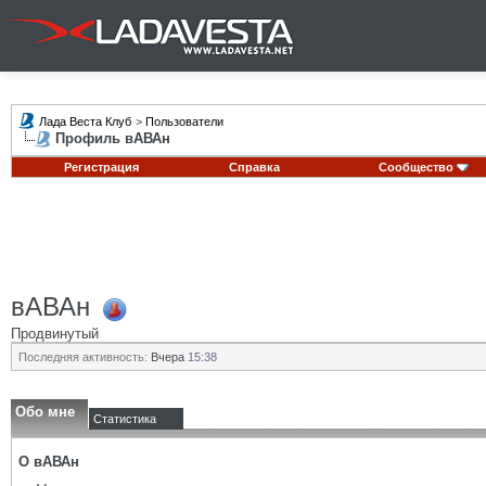
Лада Веста Клуб
>
Пользователи
Профиль вАВАн
Регистрация
Справка
Сообщество
вАВАн
Продвинутый
Последняя активность:
Вчера
15:38
Обо мне
Статистика
О вАВАн