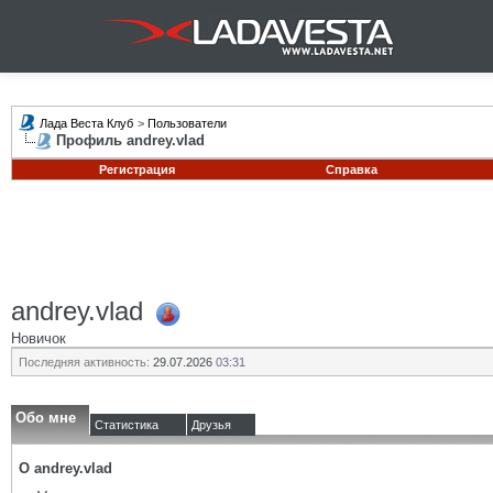
Лада Веста Клуб
>
Пользователи
Профиль andrey.vlad
Регистрация
Справка
andrey.vlad
Новичок
Последняя активность:
29.07.2026
03:31
Обо мне
Статистика
Друзья
О andrey.vlad