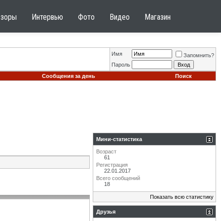
бзоры
Интервью
Фото
Видео
Магазин
Имя
Запомнить?
Пароль
Сообщения за день
Поиск
Мини-статистика
Возраст
61
Регистрация
22.01.2017
Всего сообщений
18
Показать всю статистику
Друзья