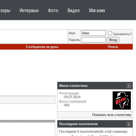
бзоры
Интервью
Фото
Видео
Магазин
Имя
Запомнить?
Пароль
Сообщения за день
Поиск
Мини-статистика
Регистрация
04.07.2014
Всего сообщений
402
Показать всю статистику
Последние посетители
Последние 9 посетителя(ей) этой страницы: