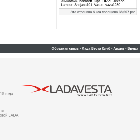
<николай>
bokareff
Dips
DIZZI
Jekson
Lamour
Snejana191
Vasus
vaza1230
Эта страница была посещена
38,667
раз
Обратная связь
-
Лада Веста Клуб
-
Архив
-
Вверх
15 года.
та,
новой LADA