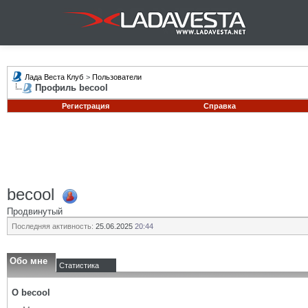
Лада Веста Клуб
>
Пользователи
Профиль becool
Регистрация
Справка
becool
Продвинутый
Последняя активность:
25.06.2025
20:44
Обо мне
Статистика
О becool