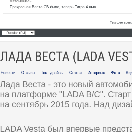
Автомобиль
Прекрасная Веста СВ была, теперь Тигра 4 нью
Текущее врем
ЛАДА ВЕСТА (LADA VES
Новости
·
Отзывы
·
Тест-драйвы
·
Статьи
·
Интервью
·
Фото
·
Ви
Лада Веста - это новый автомо
на платформе "LADA B/C". Старт
на сентябрь 2015 года. Над диз
LADA Vesta был впервые предст