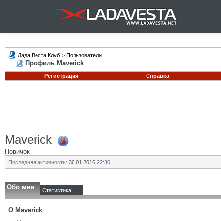
Лада Веста Клуб
>
Пользователи
Профиль Maverick
Регистрация
Справка
Maverick
Новичок
Последняя активность:
30.01.2016
22:30
Обо мне
Статистика
О Maverick