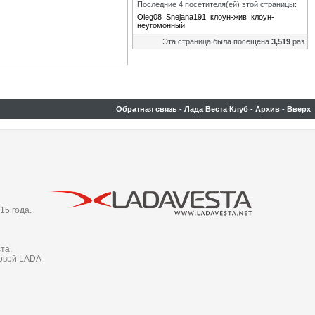
Последние 4 посетителя(ей) этой страницы:
Oleg08
Snejana191
клоун-жив
клоун-
неугомонный
Эта страница была посещена
3,519
раз
Обратная связь
-
Лада Веста Клуб
-
Архив
-
Вверх
15 года.
та,
новой LADA