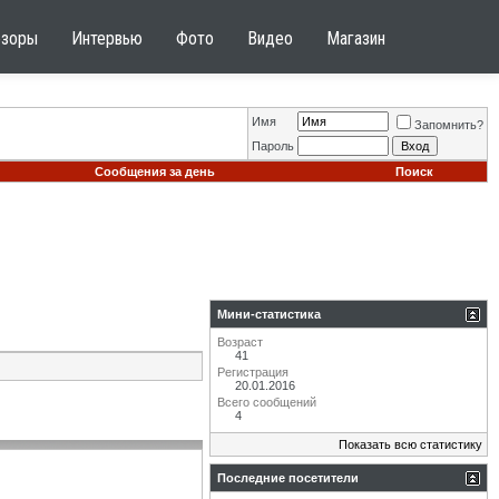
бзоры
Интервью
Фото
Видео
Магазин
Имя
Запомнить?
Пароль
Сообщения за день
Поиск
Мини-статистика
Возраст
41
Регистрация
20.01.2016
Всего сообщений
4
Показать всю статистику
Последние посетители