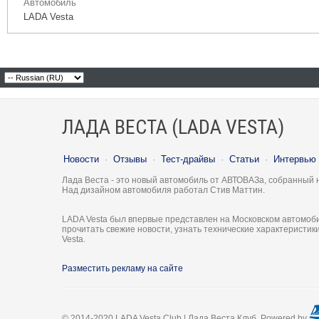
Автомобиль
LADA Vesta
ЛАДА ВЕСТА (LADA VESTA)
Новости
·
Отзывы
·
Тест-драйвы
·
Статьи
·
Интервью
Лада Веста - это новый автомобиль от АВТОВАЗа, собранный 
Над дизайном автомобиля работал Стив Маттин.
LADA Vesta был впервые представлен на Московском автомоби
прочитать свежие новости, узнать технические характеристи
Vesta.
Разместить рекламу на сайте
© 2014-2020 LADA Vesta Club | Лада Веста Клуб. Powered by