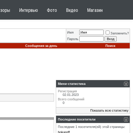
бзоры
Интервью
Фото
Видео
Магазин
Имя
Запомнить?
Пароль
Сообщения за день
Поиск
Мини-статистика
Регистрация
02.01.2023
Всего сообщений
0
Показать всю статистику
Последние посетители
Последние 1 посетителя(ей) этой страницы:
bokareff