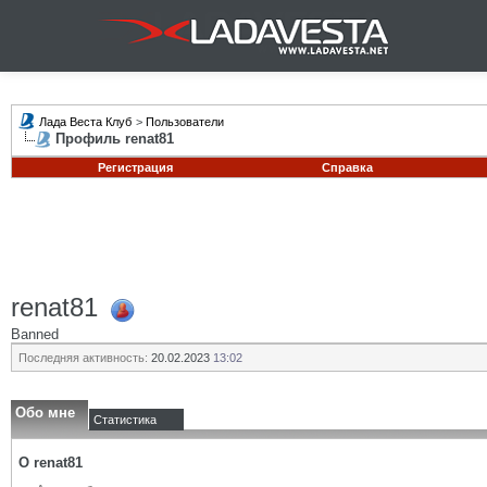
Лада Веста Клуб
>
Пользователи
Профиль renat81
Регистрация
Справка
renat81
Banned
Последняя активность:
20.02.2023
13:02
Обо мне
Статистика
О renat81