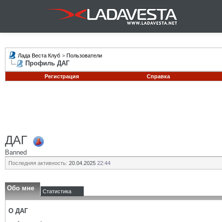
Лада Веста Клуб
>
Пользователи
Профиль ДАГ
Регистрация
Справка
ДАГ
Banned
Последняя активность:
20.04.2025
22:44
Обо мне
Статистика
О ДАГ