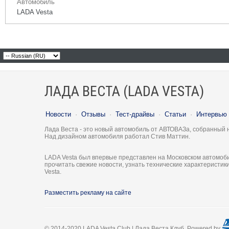
Автомобиль
LADA Vesta
ЛАДА ВЕСТА (LADA VESTA)
Новости
·
Отзывы
·
Тест-драйвы
·
Статьи
·
Интервью
Лада Веста - это новый автомобиль от АВТОВАЗа, собранный 
Над дизайном автомобиля работал Стив Маттин.
LADA Vesta был впервые представлен на Московском автомоби
прочитать свежие новости, узнать технические характеристи
Vesta.
Разместить рекламу на сайте
© 2014-2020 LADA Vesta Club | Лада Веста Клуб. Powered by