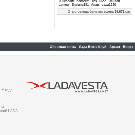
<николай>
bokareff
Dips
DIZZI
Jekson
Lamour
Snejana191
Vasus
vaza1230
Эта страница была посещена
38,671
раз
Обратная связь
-
Лада Веста Клуб
-
Архив
-
Вверх
15 года.
та,
новой LADA