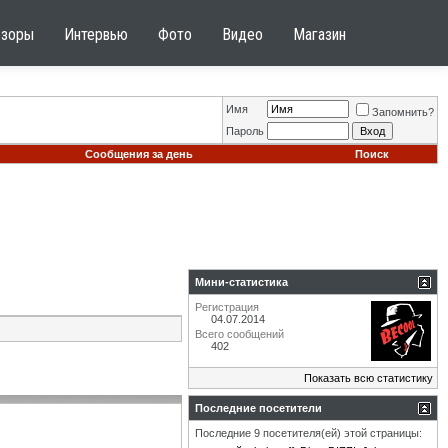
бзоры
Интервью
Фото
Видео
Магазин
Имя
Запомнить?
Пароль
Сообщения за день
Поиск
Мини-статистика
Регистрация
04.07.2014
Всего сообщений
402
Показать всю статистику
Последние посетители
Последние 9 посетителя(ей) этой страницы: