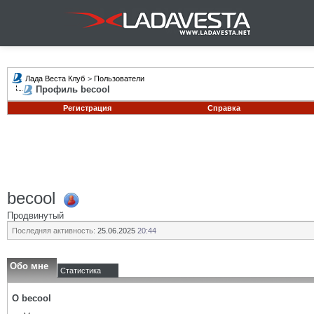
Лада Веста Клуб
>
Пользователи
Профиль becool
Регистрация
Справка
becool
Продвинутый
Последняя активность:
25.06.2025
20:44
Обо мне
Статистика
О becool