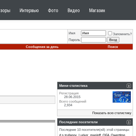
бзоры
Интервью
Фото
Видео
Магазин
Имя
Запомнить?
Пароль
Сообщения за день
Поиск
Мини-статистика
Регистрация
28.06.2015
Всего сообщений
2,934
Показать всю статистику
Последние посетители
Последние 10 посетителя(ей) этой страницы:
d.s.trufanov
Lurker
masloff
OFA
Qwertlmg