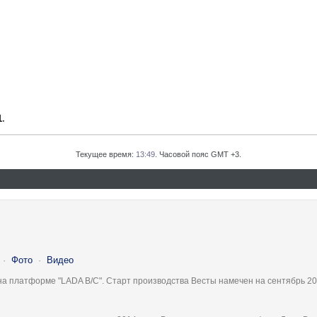
1
.
Текущее время:
13:49
. Часовой пояс GMT +3.
·
Фото
·
Видео
на платформе "LADA B/C". Старт производства Весты намечен на сентябрь 20