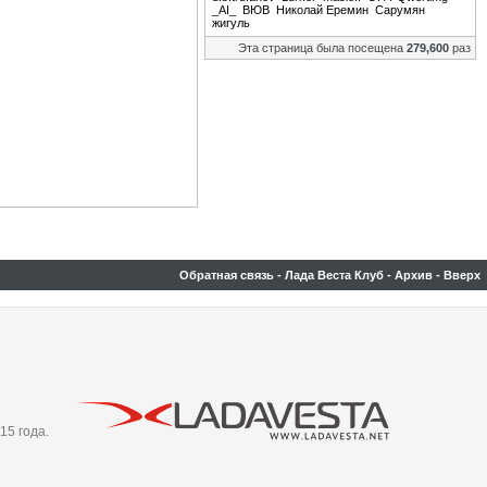
_AI_
ВЮВ
Николай Еремин
Сарумян
жигуль
Эта страница была посещена
279,600
раз
Обратная связь
-
Лада Веста Клуб
-
Архив
-
Вверх
15 года.