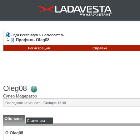
Лада Веста Клуб
>
Пользователи
Профиль Oleg08
Регистрация
Справка
Oleg08
Супер Модератор
Последняя активность:
Сегодня
13:49
Обо мне
Статистика
О Oleg08