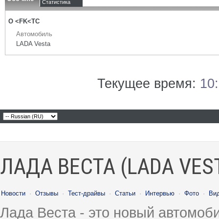
Статистика
О <FK<TC
Автомобиль
LADA Vesta
Текущее время:
10
ЛАДА ВЕСТА (LADA VES
Новости
·
Отзывы
·
Тест-драйвы
·
Статьи
·
Интервью
·
Фото
·
Ви
Лада Веста - это новый автомо