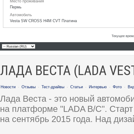
Место проживания
Пермь
Автомобиль
Vesta SW CROSS H4M CVT Платина
Текущее врем
ЛАДА ВЕСТА (LADA VES
Новости
·
Отзывы
·
Тест-драйвы
·
Статьи
·
Интервью
·
Фото
·
Ви
Лада Веста - это новый автомо
на платформе "LADA B/C". Старт
на сентябрь 2015 года. Над диз