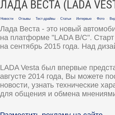
ЛАДА ВЕСТА (LADA VES
Новости
·
Отзывы
·
Тест-драйвы
·
Статьи
·
Интервью
·
Фото
·
Ви
Лада Веста - это новый автомо
на платформе "LADA B/C". Старт
на сентябрь 2015 года. Над диз
LADA Vesta был впервые предст
августе 2014 года, Вы можете п
новости, узнать технические ха
для общения и обмена мнениями
Разместить рекламу на сайте