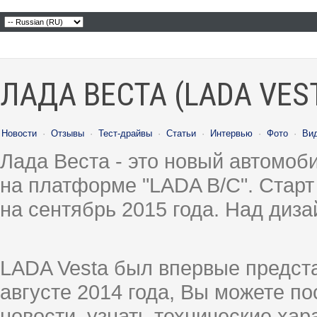
ЛАДА ВЕСТА (LADA VES
Новости
·
Отзывы
·
Тест-драйвы
·
Статьи
·
Интервью
·
Фото
·
Ви
Лада Веста - это новый автомо
на платформе "LADA B/C". Старт
на сентябрь 2015 года. Над диз
LADA Vesta был впервые предст
августе 2014 года, Вы можете п
новости, узнать технические ха