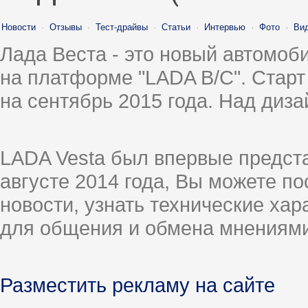
Новости
·
Отзывы
·
Тест-драйвы
·
Статьи
·
Интервью
·
Фото
·
Ви
Лада Веста - это новый автомо
на платформе "LADA B/C". Старт
на сентябрь 2015 года. Над диз
LADA Vesta был впервые предст
августе 2014 года, Вы можете п
новости, узнать технические ха
для общения и обмена мнениями
Разместить рекламу на сайте