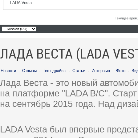
LADA Vesta
Текущее врем
ЛАДА ВЕСТА (LADA VES
Новости
·
Отзывы
·
Тест-драйвы
·
Статьи
·
Интервью
·
Фото
·
Ви
Лада Веста - это новый автомо
на платформе "LADA B/C". Старт
на сентябрь 2015 года. Над диз
LADA Vesta был впервые предст