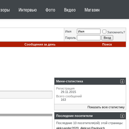
бзоры
Интервью
Фото
Видео
Магазин
Имя
Запомнить?
Пароль
Сообщения за день
Поиск
Мини-статистика
Регистрация
29.11.2015
Всего сообщений
163
Показать всю статистику
Последние посетители
Последние 10 посетителя(ей) этой страницы:
aleksander2020
Aleksei Pavlovich