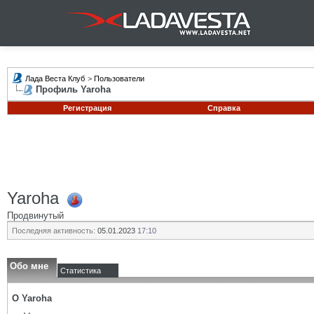
Лада Веста Клуб
>
Пользователи
Профиль Yaroha
Регистрация
Справка
Yaroha
Продвинутый
Последняя активность:
05.01.2023
17:10
Обо мне
Статистика
О Yaroha