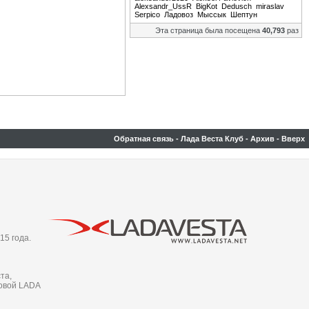
Alexsandr_UssR
BigKot
Dedusch
miraslav
Serpico
Ладовоз
Мыссык
Шептун
Эта страница была посещена
40,793
раз
Обратная связь
-
Лада Веста Клуб
-
Архив
-
Вверх
15 года.
та,
новой LADA