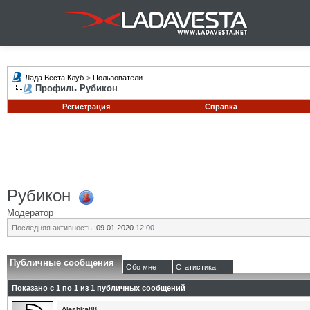
Лада Веста Клуб
>
Пользователи
Профиль Рубикон
Регистрация
Справка
Рубикон
Модератор
Последняя активность:
09.01.2020
12:00
Публичные сообщения
Обо мне
Статистика
Показано с 1 по
1
из
1
публичных сообщений
Aleshka88