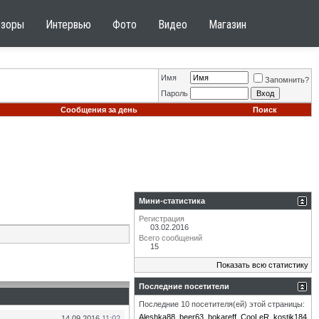
бзоры
Интервью
Фото
Видео
Магазин
Имя
Запомнить?
Пароль
Сообщения за день
Поиск
Мини-статистика
Регистрация
03.02.2016
Всего сообщений
15
Показать всю статистику
Последние посетители
Последние 10 посетителя(ей) этой страницы:
Aleshka88
beer63
bokareff
CooLeR
kostik184
14.09.2016
11:02