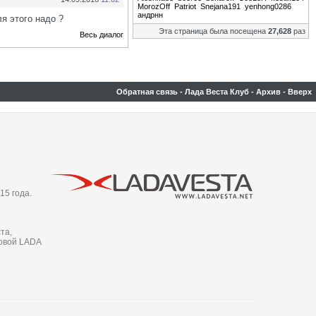
MorozOff
Patriot
Snejana191
yenhong0286
андрнн
я этого надо ?
Эта страница была посещена
27,628
раз
Весь диалог
Обратная связь
-
Лада Веста Клуб
-
Архив
-
Вверх
15 года.
та,
новой LADA