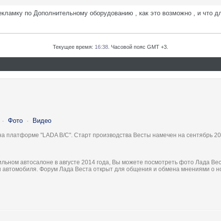
кламку по Дополнительному оборудованию , как это возможно , и что дл
Текущее время:
16:38
. Часовой пояс GMT +3.
·
Фото
·
Видео
на платформе "LADA B/C". Старт производства Весты намечен на сентябрь 20
льном автосалоне в августе 2014 года, Вы можете посмотреть фото Лада Вес
ки автомобиля. Форум Лада Веста открыт для общения и обмена мнениями о 