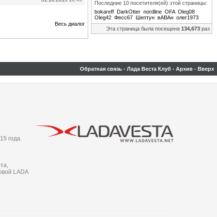
Последние 10 посетителя(ей) этой страницы:
bokareff
DarkOtter
nordline
OFA
Oleg08
Oleg42
Фесс67
Шептун
вАВАн
олег1973
Весь диалог
Эта страница была посещена
134,673
раз
Обратная связь
-
Лада Веста Клуб
-
Архив
-
Вверх
15 года.
та,
новой LADA