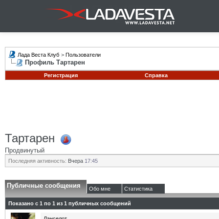
Лада Веста Клуб
>
Пользователи
Профиль Тартарен
Регистрация
Справка
Тартарен
Продвинутый
Последняя активность:
Вчера
17:45
Публичные сообщения
Обо мне
Статистика
Показано с 1 по
1
из
1
публичных сообщений
Ланселот