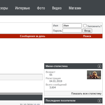
бзоры
Интервью
Фото
Видео
Магазин
Имя
Запомнить?
Пароль
Сообщения за день
Поиск
Мини-статистика
Возраст
65
Регистрация
04.01.2019
Всего сообщений
3,604
Показать всю статистику
Последние посетители
31.10.2019
16:49