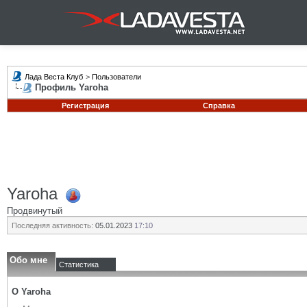
Лада Веста Клуб
>
Пользователи
Профиль Yaroha
Регистрация
Справка
Yaroha
Продвинутый
Последняя активность:
05.01.2023
17:10
Обо мне
Статистика
О Yaroha