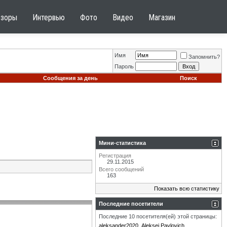
бзоры
Интервью
Фото
Видео
Магазин
Имя
Запомнить?
Пароль
Сообщения за день
Поиск
Мини-статистика
Регистрация
29.11.2015
Всего сообщений
163
Показать всю статистику
Последние посетители
Последние 10 посетителя(ей) этой страницы:
aleksander2020
Aleksei Pavlovich