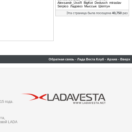
Alexsandr_UssR
BigKot
Dedusch
miraslav
Serpico
Ладовоз
Мыссык
Шептун
Эта страница была посещена
40,750
раз
Обратная связь
-
Лада Веста Клуб
-
Архив
-
Вверх
15 года.
та,
новой LADA