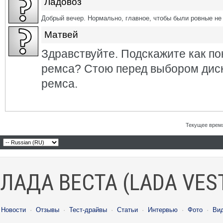
Ладовоз
Добрый вечер. Нормально, главное, чтобы были ровные не 
Матвей
Здравствуйте. Подскажите как по
ремса? Стою перед выбором диск
ремса.
Текущее врем
ЛАДА ВЕСТА (LADA VES
Новости
·
Отзывы
·
Тест-драйвы
·
Статьи
·
Интервью
·
Фото
·
Ви