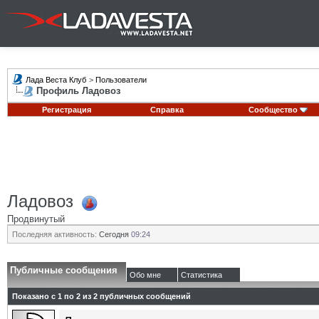
Лада Веста Клуб
>
Пользователи
Профиль Ладовоз
Регистрация
Справка
Сообщество
Ладовоз
Продвинутый
Последняя активность:
Сегодня
09:24
Публичные сообщения
Обо мне
Статистика
Показано с 1 по
2
из
2
публичных сообщений