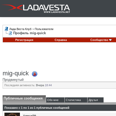
Лада Веста Клуб
>
Пользователи
Профиль mig-quick
Регистрация
Справка
Сообщество
mig-quick
Продвинутый
Последняя активность:
Вчера
18:44
Публичные сообщения
Обо мне
Статистика
Друзья
Показано с 1 по
1
из
1
публичных сообщений
АлексейФ