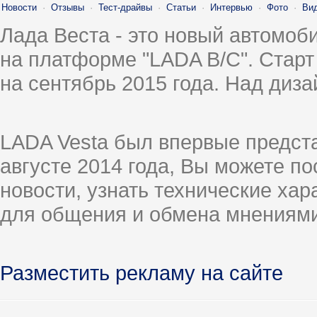
Новости
·
Отзывы
·
Тест-драйвы
·
Статьи
·
Интервью
·
Фото
·
Ви
Лада Веста - это новый автомо
на платформе "LADA B/C". Старт
на сентябрь 2015 года. Над диз
LADA Vesta был впервые предст
августе 2014 года, Вы можете п
новости, узнать технические ха
для общения и обмена мнениями
Разместить рекламу на сайте