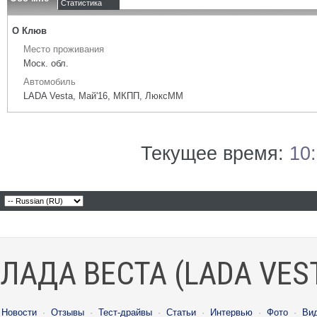
Статистика
О Клюв
Место проживания
Моск. обл.
Автомобиль
LADA Vesta, Май'16, МКПП, ЛюксММ
Текущее время:
10
ЛАДА ВЕСТА (LADA VES
Новости
·
Отзывы
·
Тест-драйвы
·
Статьи
·
Интервью
·
Фото
·
Ви