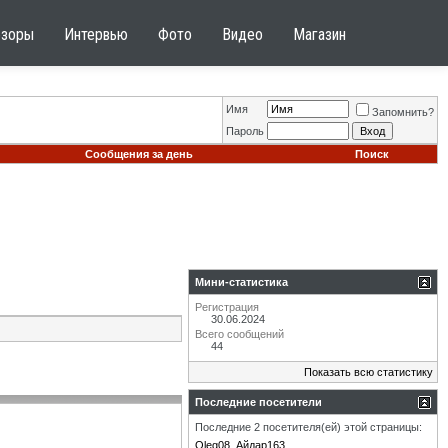
бзоры
Интервью
Фото
Видео
Магазин
Имя
Запомнить?
Пароль
Сообщения за день
Поиск
Мини-статистика
Регистрация
30.06.2024
Всего сообщений
44
Показать всю статистику
Последние посетители
Последние 2 посетителя(ей) этой страницы:
Oleg08
Айдар163