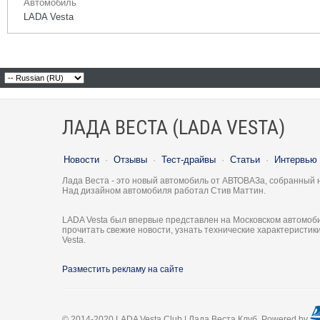
Автомобиль
LADA Vesta
ЛАДА ВЕСТА (LADA VESTA)
Новости
·
Отзывы
·
Тест-драйвы
·
Статьи
·
Интервью
Лада Веста - это новый автомобиль от АВТОВАЗа, собранный 
Над дизайном автомобиля работал Стив Маттин.
LADA Vesta был впервые представлен на Московском автомоби
прочитать свежие новости, узнать технические характеристи
Vesta.
Разместить рекламу на сайте
© 2014-2020 LADA Vesta Club | Лада Веста Клуб. Powered by