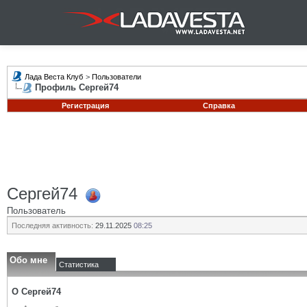
Лада Веста Клуб
>
Пользователи
Профиль Сергей74
Регистрация
Справка
Сергей74
Пользователь
Последняя активность:
29.11.2025
08:25
Обо мне
Статистика
О Сергей74