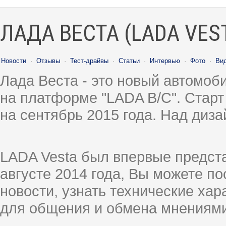
ЛАДА ВЕСТА (LADA VES
Новости
·
Отзывы
·
Тест-драйвы
·
Статьи
·
Интервью
·
Фото
·
Ви
Лада Веста - это новый автомо
на платформе "LADA B/C". Старт
на сентябрь 2015 года. Над диз
LADA Vesta был впервые предст
августе 2014 года, Вы можете п
новости, узнать технические ха
для общения и обмена мнениями