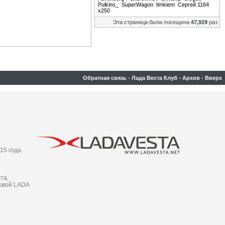
Pulkins_
SuperWagon
timkiem
Сергей 1164
х250
Эта страница была посещена
47,929
раз
Обратная связь
-
Лада Веста Клуб
-
Архив
-
Вверх
15 года.
та,
новой LADA