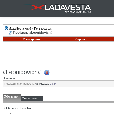
Лада Веста Клуб
>
Пользователи
Профиль #Leonidovich#
Регистрация
Справка
#Leonidovich#
Новичок
Последняя активность:
03.03.2020
23:54
Обо мне
Статистика
О #Leonidovich#