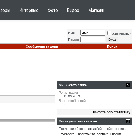
бзоры
Интервью
Фото
Видео
Магазин
Имя
Запомнить?
Пароль
Сообщения за день
Поиск
Мини-статистика
Регистрация
13.03.2019
Всего сообщений
3
Показать всю статистику
Последние посетители
Последние 9 посетителя(ей) этой страницы:
! avenberg !
andrewvlsv
anhtuvp
Oleg08