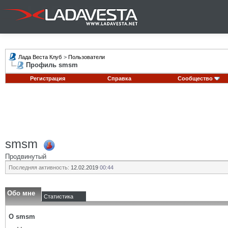
Лада Веста Клуб
>
Пользователи
Профиль smsm
Регистрация
Справка
Сообщество
smsm
Продвинутый
Последняя активность:
12.02.2019
00:44
Обо мне
Статистика
О smsm