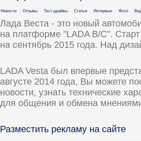
Новости
·
Отзывы
·
Тест-драйвы
·
Статьи
·
Интервью
·
Фото
·
Ви
Лада Веста - это новый автомо
на платформе "LADA B/C". Старт
на сентябрь 2015 года. Над диз
LADA Vesta был впервые предст
августе 2014 года, Вы можете п
новости, узнать технические ха
для общения и обмена мнениями
Разместить рекламу на сайте