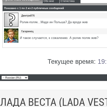
Обо мне
Статистика
Показано с 1 по
2
из
2
публичных сообщений
Дмитрий76
Ролик-поляк...Маде ин Польша? Да вроде жив
Гагаринец
И такое случается, к сожалению. А ролик поляк жив?
Текущее время:
19
ЛАДА ВЕСТА (LADA VES