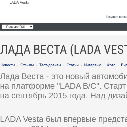
LADA Vesta
Текущее врем
ЛАДА ВЕСТА (LADA VES
Новости
·
Отзывы
·
Тест-драйвы
·
Статьи
·
Интервью
·
Фото
·
Ви
Лада Веста - это новый автомо
на платформе "LADA B/C". Старт
на сентябрь 2015 года. Над диз
LADA Vesta был впервые предст