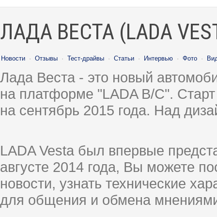
ЛАДА ВЕСТА (LADA VES
Новости
·
Отзывы
·
Тест-драйвы
·
Статьи
·
Интервью
·
Фото
·
Ви
Лада Веста - это новый автомо
на платформе "LADA B/C". Старт
на сентябрь 2015 года. Над диз
LADA Vesta был впервые предст
августе 2014 года, Вы можете п
новости, узнать технические ха
для общения и обмена мнениями