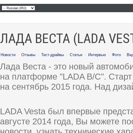
ЛАДА ВЕСТА (LADA VES
Новости
·
Отзывы
·
Тест-драйвы
·
Статьи
·
Интервью
·
Фото
·
Ви
Лада Веста - это новый автомо
на платформе "LADA B/C". Старт
на сентябрь 2015 года. Над диз
LADA Vesta был впервые предст
августе 2014 года, Вы можете п
новости, узнать технические ха